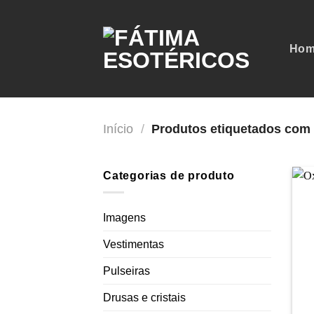
Skip
to
content
Hom
Início
/
Produtos etiquetados com
Categorias de produto
Imagens
Vestimentas
Pulseiras
Drusas e cristais