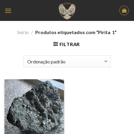
Skip
to
content
Início
/
Produtos etiquetados com “Pirita 1”
FILTRAR