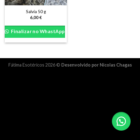
Salvia 50 g
6,00
€
Finalizar no WhastApp
Fátima Esotéricos 2026 ©
Desenvolvido por Nicolas Chagas