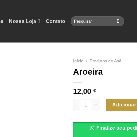
Pesquisar
e
Nossa Loja
Contato
por:
Início
/
Produtos de Asé
Aroeira
12,00
€
Quantidade de Aroeira
Adicionar
Finalize seu ped