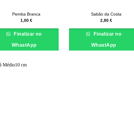
Pemba Branca
Sabão da Costa
1,00
€
2,80
€
This
product
Finalizar no
Finalizar no
has
WhastApp
WhastApp
multiple
variants.
The
options
may
be
chosen
on
the
product
page