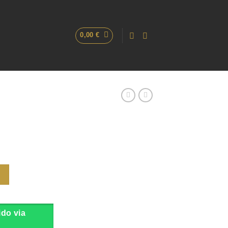
0,00
€
ido via