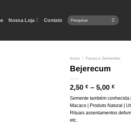
Pesquisar
e
Nossa Loja
Contato
por:
Início
/
Favas e Sementes
Bejerecum
Pric
2,50
–
5,00
€
€
rang
Semente também conhecida 
2,50 
Macaco | Produto Natural | Ut
thro
Rituais assentamentos defu
5,00 
etc.