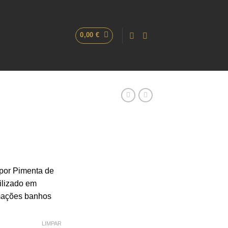
0,00
€
e
e:
por Pimenta de
€
ilizado em
ugh
mações banhos
€
LIMPAR