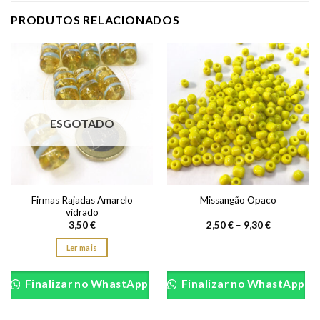
PRODUTOS RELACIONADOS
ESGOTADO
Firmas Rajadas Amarelo
Missangão Opaco
vidrado
Price
3,50
€
2,50
€
–
9,30
€
range:
2,50 €
Ler mais
through
9,30 €
This
product
Finalizar no WhastApp
Finalizar no WhastApp
has
multiple