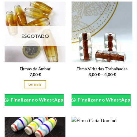
variants.
The
options
may
be
chosen
ESGOTADO
on
the
product
page
Firmas de Âmbar
Firma Vidradas Trabalhadas
Price
7,00
€
3,00
€
–
4,00
€
range:
3,00 €
Ler mais
through
4,00 €
This
product
Finalizar no WhastApp
Finalizar no WhastApp
has
multiple
variants.
The
options
may