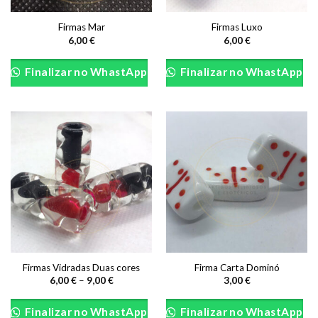
Firmas Mar
Firmas Luxo
6,00
€
6,00
€
This
product
Finalizar no WhastApp
Finalizar no WhastApp
has
multiple
variants.
The
options
may
be
chosen
on
the
product
page
Firmas Vidradas Duas cores
Firma Carta Dominó
Price
6,00
€
–
9,00
€
3,00
€
range:
This
This
6,00 €
product
product
through
Finalizar no WhastApp
Finalizar no WhastApp
9,00 €