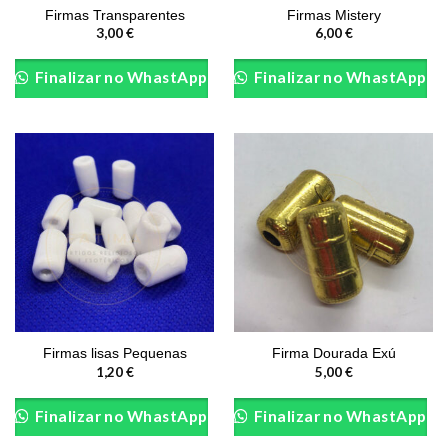
Firmas Transparentes
Firmas Mistery
3,00
€
6,00
€
This
product
Finalizar no WhastApp
Finalizar no WhastApp
has
multiple
variants.
The
options
may
be
chosen
on
the
product
page
Firmas lisas Pequenas
Firma Dourada Exú
1,20
€
5,00
€
This
product
Finalizar no WhastApp
Finalizar no WhastApp
has