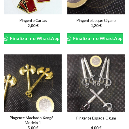
Pingente Cartas
Pingente Leque Cigano
2,00
€
1,20
€
This
product
Finalizar no WhastApp
Finalizar no WhastApp
has
multiple
variants.
The
options
may
be
chosen
on
the
product
page
Pingente Machado Xangô –
Pingente Espada Ogum
Modelo 1
5,00
€
4,00
€