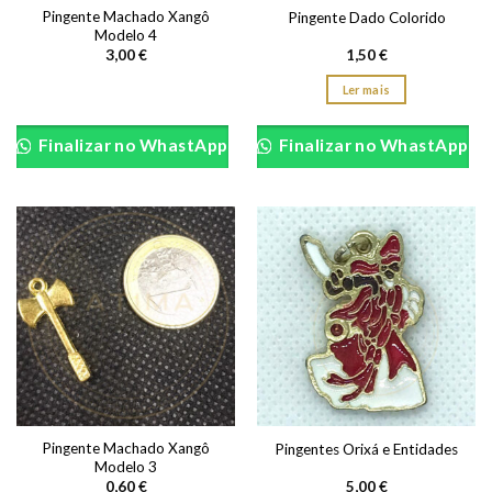
Pingente Machado Xangô
Pingente Dado Colorido
Modelo 4
3,00
€
1,50
€
Ler mais
Finalizar no WhastApp
Finalizar no WhastApp
Pingente Machado Xangô
Pingentes Orixá e Entidades
Modelo 3
0,60
€
5,00
€