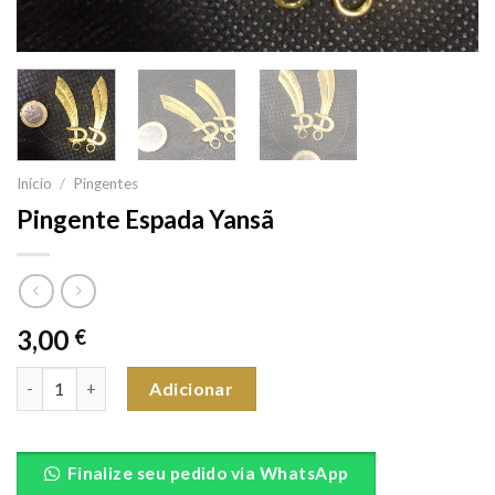
Início
/
Pingentes
Pingente Espada Yansã
3,00
€
Quantidade de Pingente Espada Yansã
Adicionar
Finalize seu pedido via WhatsApp