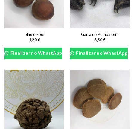
on
the
product
page
olho de boi
Garra de Pomba Gira
1,20
€
3,50
€
Finalizar no WhastApp
Finalizar no WhastApp